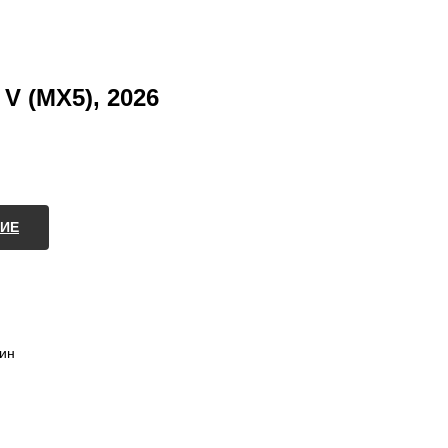
 V (MX5), 2026
ИЕ
зин