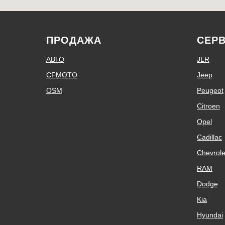
ПРОДАЖА
СЕР
АВТО
JLR
СFMOTO
Jeep
OSM
Peugeot
Citroen
Opel
Cadillac
Chevrole
RAM
Dodge
Kia
Hyundai