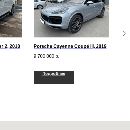
нг 2, 2018
Porsche Cayenne Coupé III, 2019
BMW
9 700 000
р.
16 9
Подробнее