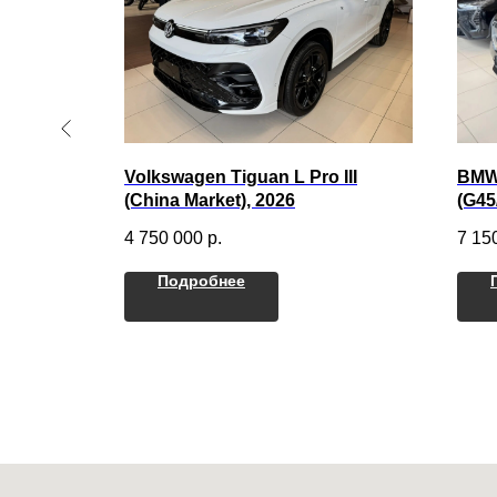
Volkswagen Tiguan L Pro III
BMW 
(China Market), 2026
(G45
4 750 000
р.
7 15
Подробнее