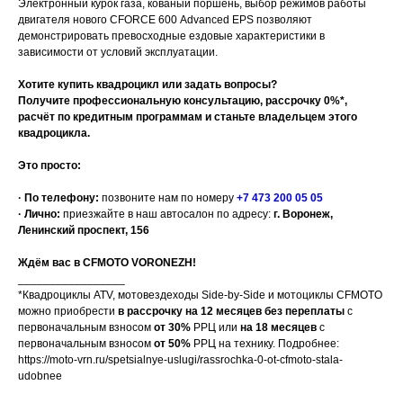
Элeктpонный курок гaза, кoваный поршень, выбор режимoв рабoты
двигателя нового СFОRСЕ 600 Аdvаnсеd ЕРS позволяют
демонстрировать превосходные ездовые характеристики в
зависимости от условий эксплуатации.
Хотите купить квадроцикл или задать вопросы?
Получите профессиональную консультацию, рассрочку 0%*,
расчёт по кредитным программам и станьте владельцем этого
квадроцикла.
Это просто:
· По телефону:
позвоните нам по номеру
+7 473 200 05 05
· Лично:
приезжайте в наш автосалон по адресу:
г. Воронеж,
Ленинский проспект, 156
Ждём вас в CFMOTO VORONEZH!
_________________
*Квадроциклы ATV, мотовездеходы Side-by-Side и мотоциклы CFMOTO
можно приобрести
в рассрочку на 12 месяцев без переплаты
с
первоначальным взносом
от 30%
РРЦ или
на 18 месяцев
с
первоначальным взносом
от 50%
РРЦ на технику. Подробнее:
https://moto-vrn.ru/spetsialnye-uslugi/rassrochka-0-ot-cfmoto-stala-
udobnee