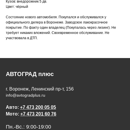
Кузов: внедорожник 5 дв.
Цвет: чёрный
Состояние нового автомобиля. Покупался и обслуживался у
официального дилера в Воронеже. Заводское лакокрасочное
покрытие. По факту один владелец (Покупалась через лизинг). Не
требует никаких вложений. Своевременное обслуживание. Не
участвовала в ДТП.
АВТОГРАД плюс
г. Воронеж, Ленинский пр-т, 156
info@avtogradplus.ru
Авто:
+7 473 200 05 05
Мото:
+7 473 201 60 76
Пн.-Вс.: 9:00-19:00