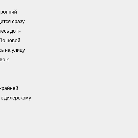
оронний
ится сразу
есь до т-
 По новой
сь на улицу
во к
 крайней
 к дилерскому