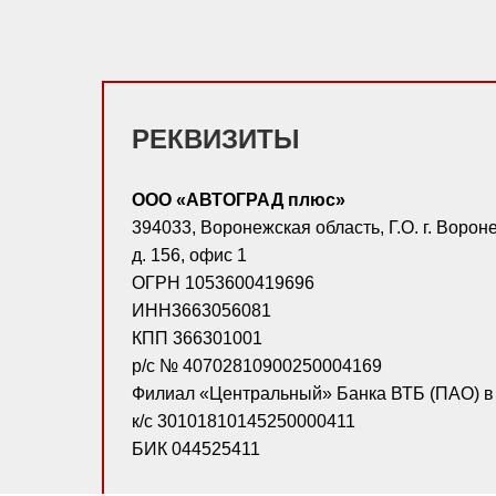
РЕКВИЗИТЫ
ООО «АВТОГРАД плюс»
394033, Воронежская область, Г.О. г. Ворон
д. 156, офис 1
ОГРН 1053600419696
ИНН3663056081
КПП 366301001
р/с № 40702810900250004169
Филиал «Центральный» Банка ВТБ (ПАО) в 
к/с 30101810145250000411
БИК 044525411